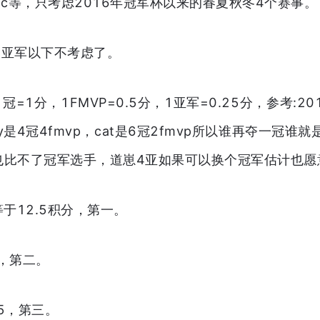
mc等，只考虑2016年冠军杯以来的春夏秋冬4个赛事。
军，亚军以下不考虑了。
1冠=1分，1FMVP=0.5分，1亚军=0.25分，参考:20
y是4冠4fmvp，cat是6冠2fmvp所以谁再夺一冠
也比不了冠军选手，道崽4亚如果可以换个冠军估计也愿
约等于12.5积分，第一。
5，第二。
25，第三。