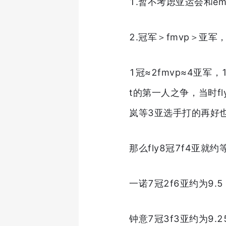
1.暂不考虑亚运会和e
2.冠军＞fmvp＞亚
1冠≈2fmvp≈4亚军，
t的第一人之争，当时fl
岚等3亚选手打的再好
那么fly8冠7f4亚就
一诺7冠2f6亚约为9.
钟意7冠3f3亚约为9.