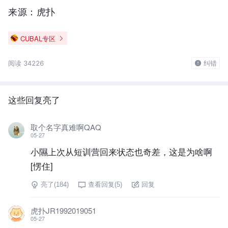
来源：虎扑
CUBAL专区
阅读 34226
纠错
这些回复亮了
取个名字真难啊QAQ
05-27
小隰上次从短训营回来状态也奇差，这是为啥啊
[愣住]
亮了(
184
)
查看回复(
5
)
回复
虎扑JR1992019051
05-27