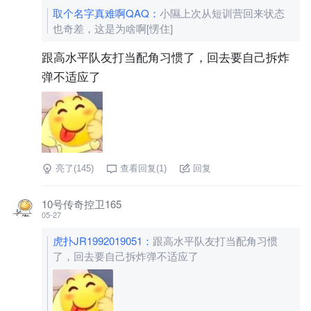
取个名字真难啊QAQ
：
小隰上次从短训营回来状态
也奇差，这是为啥啊[愣住]
跟高水平队友打当配角习惯了，回去要自己拆炸
弹不适应了
亮了(
145
)
查看回复(
1
)
回复
10号传奇控卫165
05-27
虎扑JR1992019051
：
跟高水平队友打当配角习惯
了，回去要自己拆炸弹不适应了