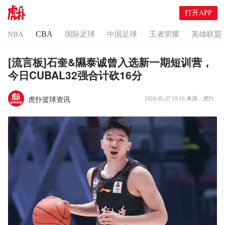
打开APP
CBA
NBA
国际足球
中国足球
王者荣耀
英雄联盟
[流言板]石奎&隰泰诚曾入选新一期短训营，
今日CUBAL32强合计砍16分
虎扑篮球资讯
2026-05-27 19:16
来源：
虎扑