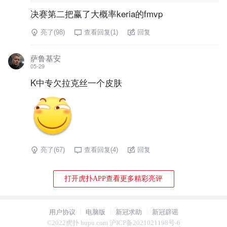
决赛第二把赢了大概率keria的fmvp
亮了(
98
)
查看回复(
1
)
回复
萨鲁基安
05-29
K中专欠拉克丝一个皮肤
亮了(
67
)
查看回复(
4
)
回复
打开虎扑APP查看更多精彩亮评
用户协议
电脑版
新冠求助
新冠辟谣
©2022虎扑 hupu.com 沪ICP备2021021198号-6