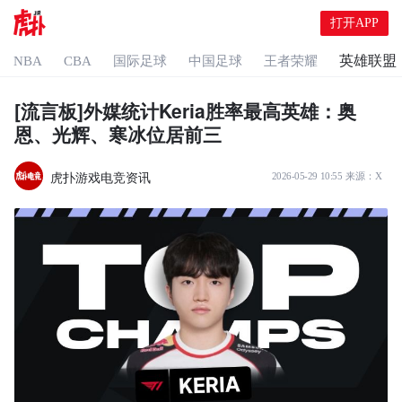
打开APP
英雄联盟
NBA
CBA
国际足球
中国足球
王者荣耀
[流言板]外媒统计Keria胜率最高英雄：奥
恩、光辉、寒冰位居前三
虎扑游戏电竞资讯
2026-05-29 10:55
来源：
X