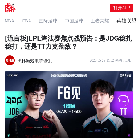
打开APP
英雄联盟
NBA
CBA
国际足球
中国足球
王者荣耀
[流言板]LPL淘汰赛焦点战预告：是JDG稳扎
稳打，还是TT力克劲敌？
虎扑游戏电竞资讯
2026-05-29 11:02
来源：
LPL