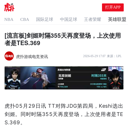
打开APP
英雄联盟
NBA
CBA
国际足球
中国足球
王者荣耀
[流言板]剑姬时隔355天再度登场，上次使用
者是TES.369
虎扑游戏电竞资讯
2026-05-29 17:07
来源：
LPL
虎扑05月29日讯 TT对阵JDG第四局，Keshi选出
剑姬。同时时隔355天再度登场，上次使用者是TE
S.369。