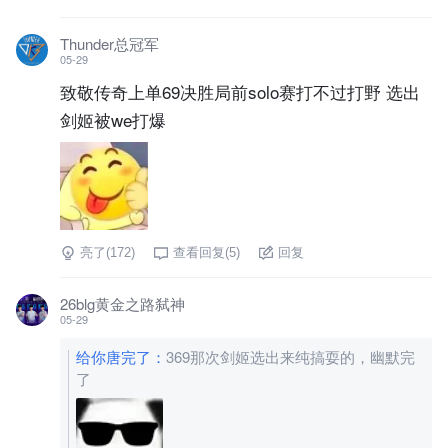
Thunder总冠军
05-29
致敬传奇上单69决胜局前solo赛打不过打野 选出
剑姬被we打爆
亮了(
172
)
查看回复(
5
)
回复
26blg黄金之路弑神
05-29
给你唐完了
：
369那次剑姬选出来纯搞耍的，幽默完
了