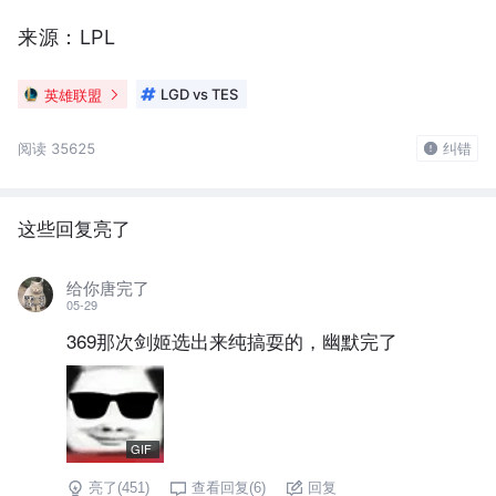
来源：LPL
英雄联盟
LGD vs TES
阅读 35625
纠错
这些回复亮了
给你唐完了
05-29
369那次剑姬选出来纯搞耍的，幽默完了
GIF
亮了(
451
)
查看回复(
6
)
回复