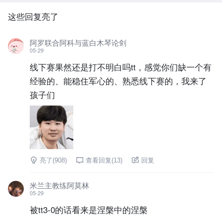
这些回复亮了
阿罗联合阿科与蓝白木琴论剑
05-29
线下赛果然还是打不明白吗tt，感觉你们缺一个有
经验的、能稳住军心的、熟悉线下赛的，我来了
孩子们
亮了(
908
)
查看回复(
13
)
回复
米兰主教练阿莫林
05-29
被tt3-0的话看来是涅槃中的涅槃