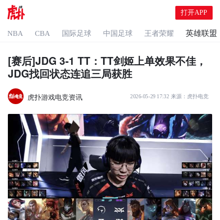
打开APP
英雄联盟
NBA
CBA
国际足球
中国足球
王者荣耀
[赛后]JDG 3-1 TT：TT剑姬上单效果不佳，
JDG找回状态连追三局获胜
虎扑游戏电竞资讯
2026-05-29 17:32
来源：
虎扑电竞