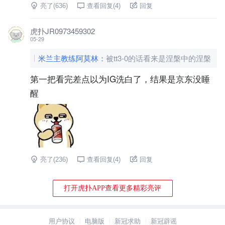
亮了(
636
)
查看回复(
4
)
回复
虎扑JR0973459302
05-29
米兰主教练阿莫林
：
被tt3-0的话看来是涅槃中的涅槃
第一把看完差点以为IG洗白了，结果是京东没睡
醒
亮了(
236
)
查看回复(
4
)
回复
打开虎扑APP查看更多精彩亮评
用户协议
电脑版
新冠求助
新冠辟谣