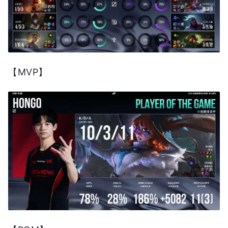
【MVP】