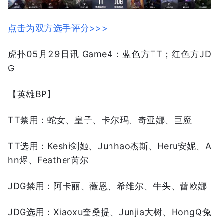
点击为双方选手评分>>>
虎扑05月29日讯 Game4：蓝色方TT；红色方JD
G
【英雄BP】
TT禁用：蛇女、皇子、卡尔玛、奇亚娜、巨魔
TT选用：Keshi剑姬、Junhao杰斯、Heru安妮、A
hn烬、Feather芮尔
JDG禁用：阿卡丽、薇恩、希维尔、牛头、蕾欧娜
JDG选用：Xiaoxu奎桑提、Junjia大树、HongQ兔