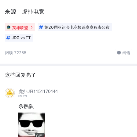
来源：虎扑电竞
英雄联盟
第20届亚运会电竞预选赛赛程表公布
JDG vs TT
阅读 72255
纠错
这些回复亮了
虎扑JR1151170444
05-29
杀熟队
GIF