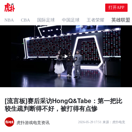
打开APP
英雄联盟
NBA
CBA
国际足球
中国足球
王者荣耀
[流言板]赛后采访HongQ&Tabe：第一把比
较生疏判断得不好，被打得有点惨
虎扑游戏电竞资讯
2026-05-29 17:51
来源：
虎扑电竞