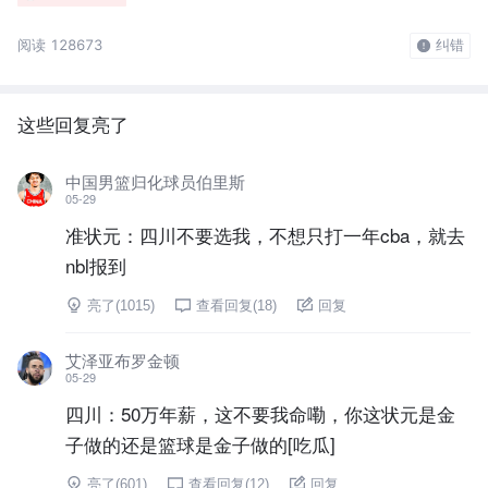
阅读 128673
纠错
这些回复亮了
中国男篮归化球员伯里斯
05-29
准状元：四川不要选我，不想只打一年cba，就去
nbl报到
亮了(
1015
)
查看回复(
18
)
回复
艾泽亚布罗金顿
05-29
四川：50万年薪，这不要我命嘞，你这状元是金
子做的还是篮球是金子做的[吃瓜]
亮了(
601
)
查看回复(
12
)
回复