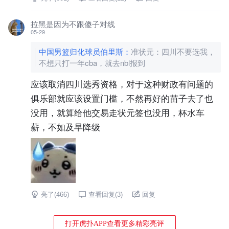
拉黑是因为不跟傻子对线
05-29
中国男篮归化球员伯里斯
：
准状元：四川不要选我，
不想只打一年cba，就去nbl报到
应该取消四川选秀资格，对于这种财政有问题的
俱乐部就应该设置门槛，不然再好的苗子去了也
没用，就算给他交易走状元签也没用，杯水车
薪，不如及早降级
亮了(
466
)
查看回复(
3
)
回复
打开虎扑APP查看更多精彩亮评