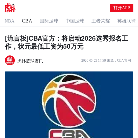
打开APP
CBA
NBA
国际足球
中国足球
王者荣耀
英雄联盟
[流言板]CBA官方：将启动2026选秀报名工
作，状元最低工资为50万元
虎扑篮球资讯
2026-05-29 17:58
来源：
CBA官网