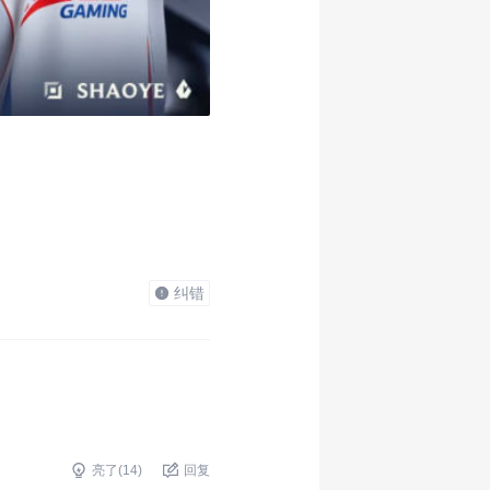
纠错
亮了(
14
)
回复