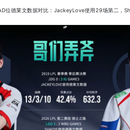
D位德莱文数据对比：JackeyLove使用29场第二，Sh