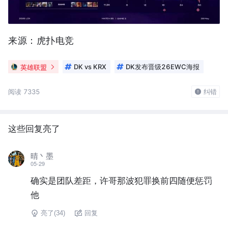
来源：虎扑电竞
英雄联盟
DK vs KRX
DK发布晋级26EWC海报
阅读 7335
纠错
这些回复亮了
晴丶墨
05-29
确实是团队差距，许哥那波犯罪换前四随便惩罚
他
亮了(
34
)
回复