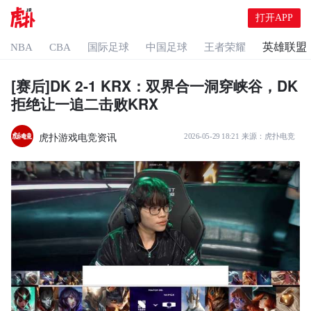
打开APP
英雄联盟
NBA
CBA
国际足球
中国足球
王者荣耀
[赛后]DK 2-1 KRX：双界合一洞穿峡谷，DK
拒绝让一追二击败KRX
虎扑游戏电竞资讯
2026-05-29 18:21
来源：
虎扑电竞