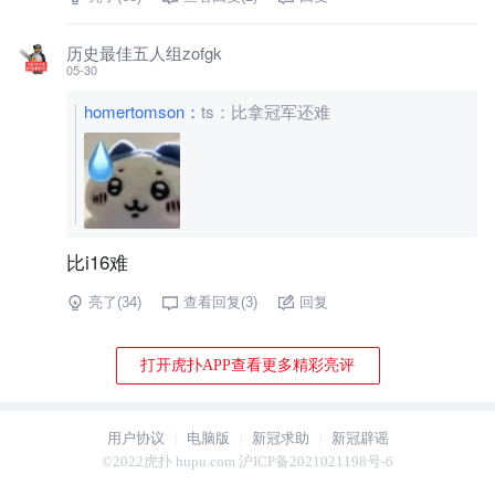
历史最佳五人组zofgk
05-30
homertomson
：
ts：比拿冠军还难
比i16难
亮了(
34
)
查看回复(
3
)
回复
打开虎扑APP查看更多精彩亮评
用户协议
电脑版
新冠求助
新冠辟谣
©2022虎扑 hupu.com 沪ICP备2021021198号-6