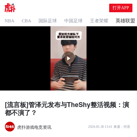
打开APP
英雄联盟
NBA
CBA
国际足球
中国足球
王者荣耀
[流言板]管泽元发布与TheShy整活视频：演
都不演了？
虎扑游戏电竞资讯
2026-05-30 13:41
来源：
抖音