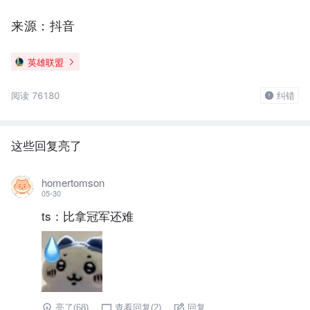
来源：抖音
英雄联盟
阅读 76180
纠错
这些回复亮了
homertomson
05-30
ts：比拿冠军还难
亮了(
68
)
查看回复(
2
)
回复