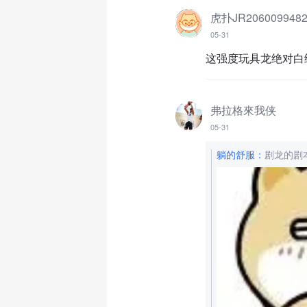
虎扑JR206009948
05-31
这强度玩具龙绝对白
弗拉格來我侠
05-31
躺的舒服
：
剧龙的剧