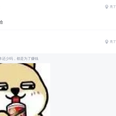
2
亮了
给
亮了
本还少吗，都是为了赚钱