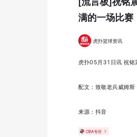
[流言板]祝
满的一场比赛
虎扑篮球资讯
虎扑05月31日讯 祝
配文：致敬老兵威姆斯
来源：抖音
CBA专区