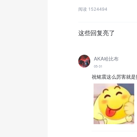
阅读 1524494
这些回复亮了
AKA哈比布
05-31
祝铭震这么厉害就是