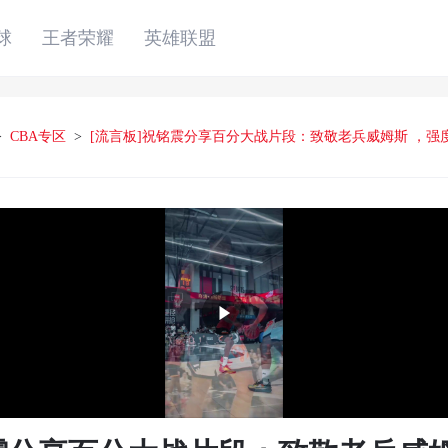
球
王者荣耀
英雄联盟
>
CBA专区
>
[流言板]祝铭震分享百分大战片段：致敬老兵威姆斯 ，强