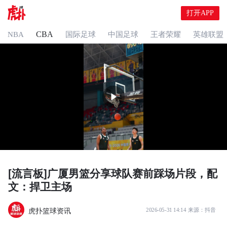
打开APP
CBA
NBA
国际足球
中国足球
王者荣耀
英雄联盟
[流言板]广厦男篮分享球队赛前踩场片段，配
文：捍卫主场
虎扑篮球资讯
2026-05-31 14:14
来源：
抖音