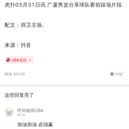
虎扑05月31日讯 广厦男篮分享球队赛前踩场片段.
配文：捍卫主场。
来源：抖音
CBA专区
阅读 99769
纠错
这些回复亮了
呼风唤雨CBA
05-31
加油加油 必须赢