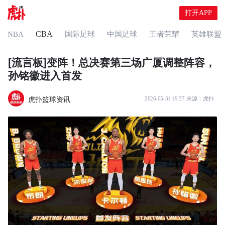
打开APP
CBA
NBA
国际足球
中国足球
王者荣耀
英雄联盟
[流言板]变阵！总决赛第三场广厦调整阵容，
孙铭徽进入首发
虎扑篮球资讯
2026-05-31 19:37
来源：
虎扑