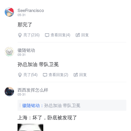
SeeFrancisco
05-31
那完了
亮了(
216
)
查看回复(
4
)
回复
徽随铭动
05-31
孙总加油 带队卫冕
亮了(
54
)
查看回复(
2
)
回复
西西发挥怎么样
05-31
徽随铭动
：
孙总加油 带队卫冕
上海：坏了，卧底被发现了