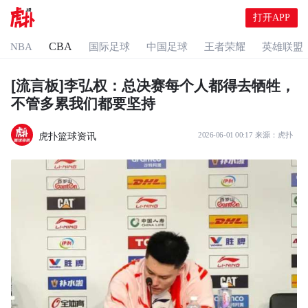
打开APP
CBA
NBA
国际足球
中国足球
王者荣耀
英雄联盟
[流言板]李弘权：总决赛每个人都得去牺牲，
不管多累我们都要坚持
虎扑篮球资讯
2026-06-01 00:17
来源：
虎扑