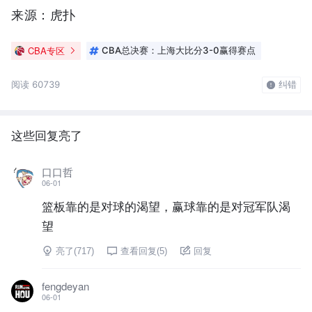
来源：虎扑
CBA专区
CBA总决赛：上海大比分3-0赢得赛点
阅读 60739
纠错
这些回复亮了
口口哲
06-01
篮板靠的是对球的渴望，赢球靠的是对冠军队渴
望
亮了(
717
)
查看回复(
5
)
回复
fengdeyan
06-01