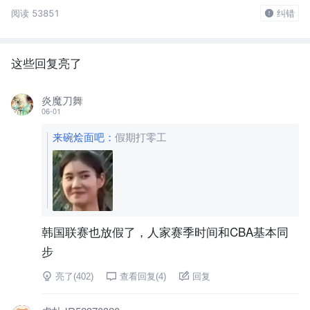
阅读 53851
纠错
这些回复亮了
炎魔刀舞
06-01
来碗烩面吧
：
假期打零工
韩国联赛也放假了，人家赛季时间和CBA基本同
步
亮了(
402
)
查看回复(
4
)
回复