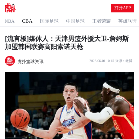
打开APP
CBA
NBA
国际足球
中国足球
王者荣耀
英雄联盟
[流言板]媒体人：天津男篮外援大卫-詹姆斯
加盟韩国联赛高阳索诺天枪
虎扑篮球资讯
2026-06-01 10:15
来源：
微博