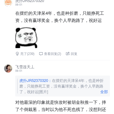
虎扑JR52370320
06-01
在摆烂的天津呆4年，也是种折磨，只能挣死工
资，没有赢球奖金，换个人早跑路了，祝好运
亮了(
239
)
查看回复(
2
)
回复
飞雪连天丄
06-01
虎扑JR52370320
：
在摆烂的天津呆4年，也是种折
磨，只能挣死工资，没有赢球奖金，换个人早跑路
了，祝好运
[图片]
全部
对他最深的印象就是快攻时被胡金秋推一下，摔
了个倒栽葱，当时以为他不死也残了，没想到还