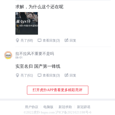
求解，为什么这个还在呢
亮了(
68
)
查看回复(
3
)
回复
拉不拉风不重要不是吗
06-01
实至名归 国产第一锋线
亮了(
61
)
查看回复(
3
)
回复
打开虎扑APP查看更多精彩亮评
用户协议
电脑版
新冠求助
新冠辟谣
©2022虎扑 hupu.com 沪ICP备2021021198号-6