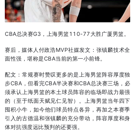
CBA总决赛G3，上海男篮110-77大胜广厦男篮。
赛后，媒体人付政浩MVP社媒发文：张镇麟技术全
面性强，堪称是CBA当前的第一小前锋。
配文：常规赛时赞叹更多的是上海男篮阵容厚度独
步CBA，但看完CBA半决赛和CBA总决赛三场，必
须承认上海男篮的本土球员阵容的临场即战力最强
的（至于纸面天赋见仁见智）。上海男篮当年四下
囤积小牛，如今他们球员特点各异，再加之本赛季
引入的古德温和张镇麟的充分带动，阵容厚度和身
体对抗强度远比预判的还要强。