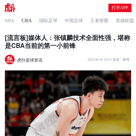
打开APP
CBA
NBA
国际足球
中国足球
王者荣耀
英雄联盟
[流言板]媒体人：张镇麟技术全面性强，堪称
是CBA当前的第一小前锋
虎扑篮球资讯
2026-06-01 10:25
来源：
微博