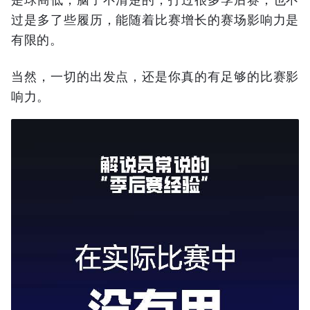
过是多了些履历，能随着比赛增长的赛场影响力是
有限的。
当然，一切的出发点，还是你真的有足够的比赛影
响力。