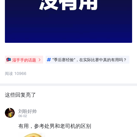
湿乎乎的话题
“季后赛经验”，在实际比赛中真的有用吗？
阅读 10966
这些回复亮了
刘盼好帅
06-02
有用，参考处男和老司机的区别