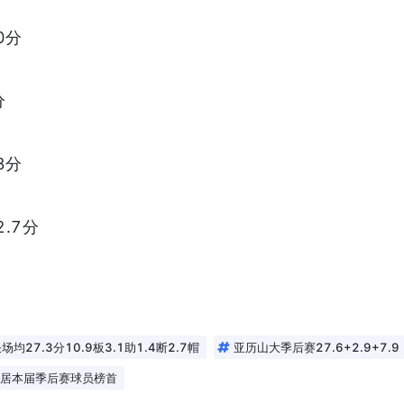
0分
分
8分
.7分
均27.3分10.9板3.1助1.4断2.7帽
亚历山大季后赛27.6+2.9+7.9
高居本届季后赛球员榜首