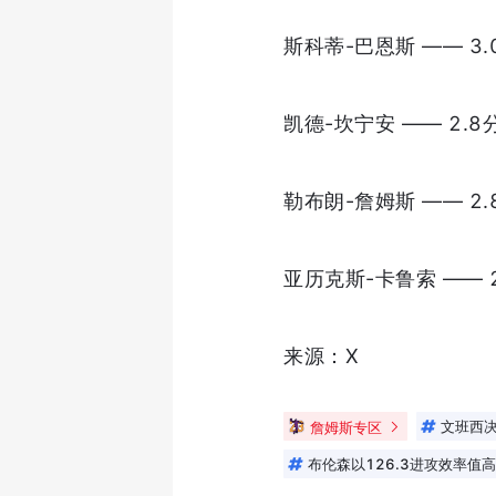
斯科蒂-巴恩斯 —— 3.
凯德-坎宁安 —— 2.8
勒布朗-詹姆斯 —— 2.
亚历克斯-卡鲁索 —— 2
来源：X
詹姆斯专区
文班西决场
布伦森以126.3进攻效率值