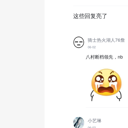
这些回复亮了
骑士热火湖人76詹
06-02
八村断档领先，nb
小艺琳
06-02