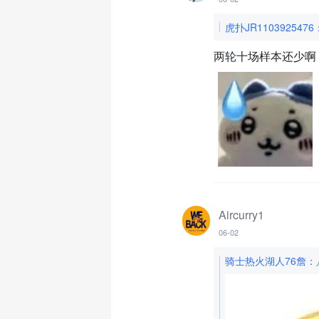
虎扑JR1103925476
两轮十场样本还少啊
Aircurry1
06-02
骑士热火湖人76詹
：