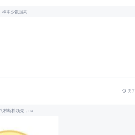
：
样本少数据高
亮了
八村断档领先，nb