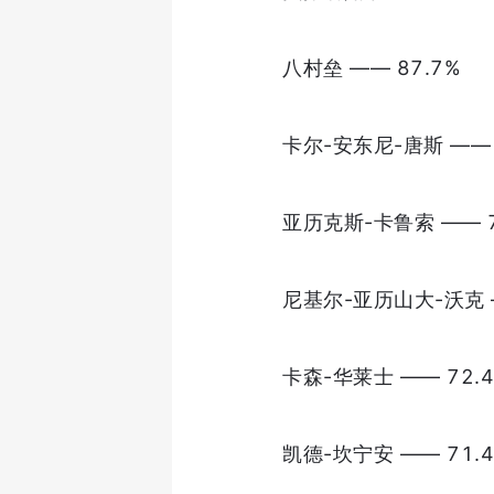
八村垒 —— 87.7%
卡尔-安东尼-唐斯 —— 
亚历克斯-卡鲁索 —— 7
尼基尔-亚历山大-沃克 —
卡森-华莱士 —— 72.
凯德-坎宁安 —— 71.