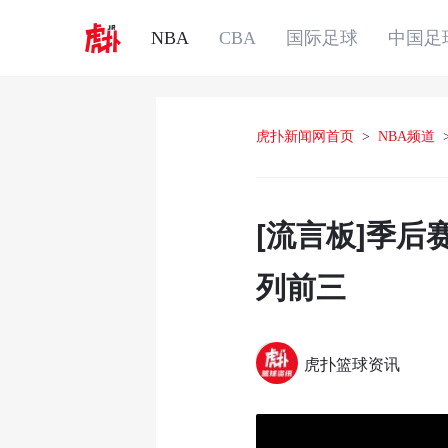
NBA
CBA
国际足球
中国足
虎扑新闻网首页
>
NBA频道
[流言板]季
列前三
虎扑篮球资讯