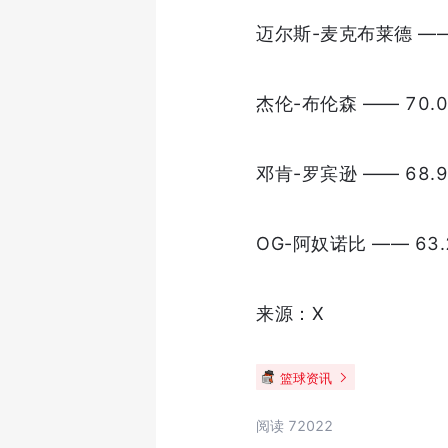
迈尔斯-麦克布莱德 —— 
杰伦-布伦森 —— 70.
邓肯-罗宾逊 —— 68.
OG-阿奴诺比 —— 63.
来源：X
篮球资讯
阅读 72022