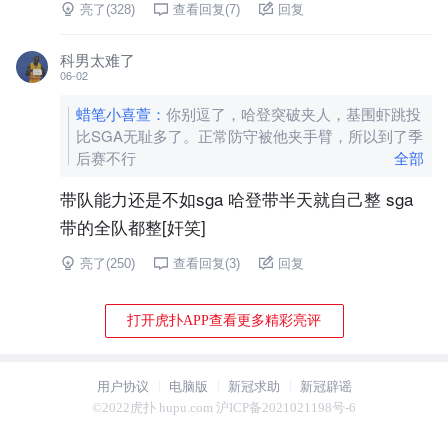
亮了(
328
)
查看回复(
7
)
回复
科男太难了
06-02
蜡笔小喜萱
：
你别逗了，哈登突破夹人，基围虾跳投
比SGA无耻多了。正常防守被他夹手臂，所以到了季
后赛不行
全部
带队能力还是不如sga 哈登带半天就自己整 sga
带的全队都整[奸笑]
亮了(
250
)
查看回复(
3
)
回复
打开虎扑APP查看更多精彩亮评
用户协议
电脑版
新冠求助
新冠辟谣
©2022虎扑 hupu.com 沪ICP备2021021198号-6