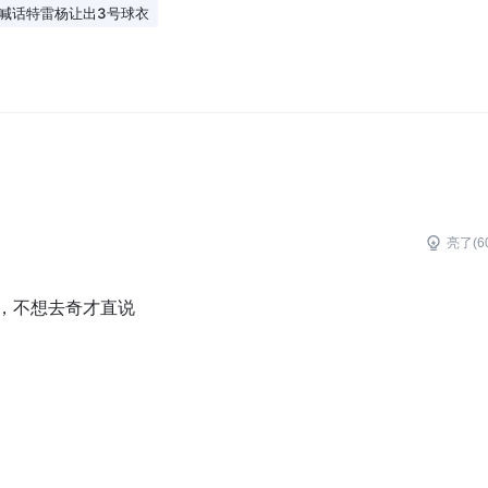
萨喊话特雷杨让出3号球衣
亮了(
6
，不想去奇才直说