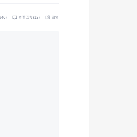
840
)
查看回复(
12
)
回复