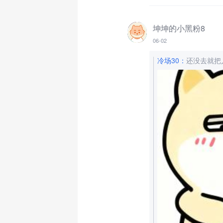
坤坤的小黑粉8
06-02
冷场30
：
还没去就把