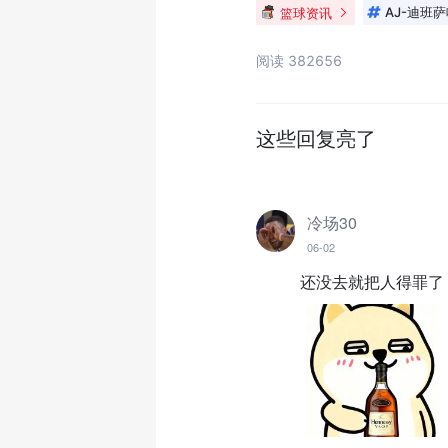
篮球资讯
AJ-迪班
阅读 382656
这些回复亮了
冷场30
06-02
还没去就把人得罪了