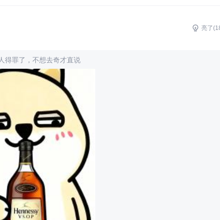
亮了(
1
人得罪了，不想去奇才直说