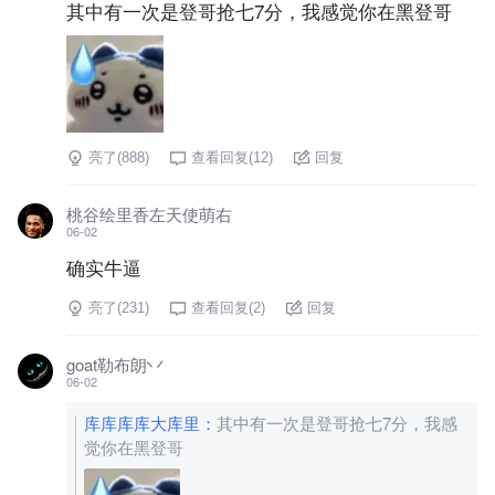
其中有一次是登哥抢七7分，我感觉你在黑登哥
亮了(
888
)
查看回复(
12
)
回复
桃谷绘里香左天使萌右
06-02
确实牛逼
亮了(
231
)
查看回复(
2
)
回复
goat勒布朗丷
06-02
库库库库大库里
：
其中有一次是登哥抢七7分，我感
觉你在黑登哥