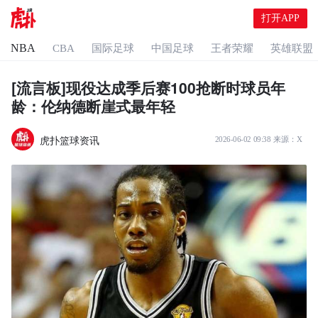
打开APP
NBA
CBA
国际足球
中国足球
王者荣耀
英雄联盟
[流言板]现役达成季后赛100抢断时球员年
龄：伦纳德断崖式最年轻
虎扑篮球资讯
2026-06-02 09:38
来源：
X