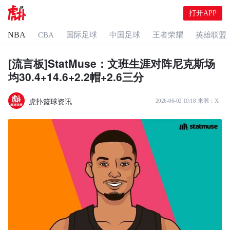
打开APP
NBA
CBA
国际足球
中国足球
王者荣耀
英雄联盟
[流言板]StatMuse：文班生涯对阵尼克斯场
均30.4+14.6+2.2帽+2.6三分
虎扑篮球资讯
2026-06-02 10:18
来源：
X