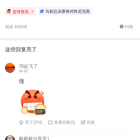
篮球资讯
马刺总决赛将对阵尼克斯
阅读 69808
纠错
这些回复亮了
76起飞了
06-02
强
GIF
亮了(
374
)
查看回复(
5
)
回复
戴戴戴尔库里1