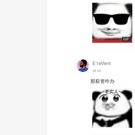
GIF
E1eVent
06-02
那薪资咋办