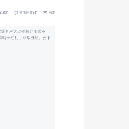
(
193
)
查看回复(
4
)
回复
雷霆各种大动作裁判闭眼不
有哨子红利，非常丑陋。要不