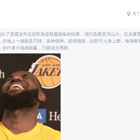
1
亮了
说白了雷霆去年总冠军就是联盟操纵的结果，强行造星亚历山大。总决赛
，往地上一倒就是罚球，各种假摔、前仰跳投，往防守人身上蹭，每场都
，步行者六场就能赢，只能说太黑暗。