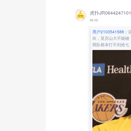
虎扑JR064424710
06-02
用户2103541588
：
吹，亚历山大不能碰
两队根本打不到抢七