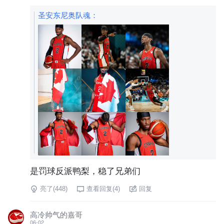
圣安东尼奥队魂
：
是罚球反派鸭梨，稳了兄弟们
亮了(
448
)
查看回复(
4
)
回复
高冷帅气的嘉哥
06-02