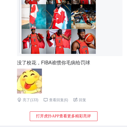
没了校花，FIBA谁惯你毛病给罚球
亮了(
133
)
查看回复(
6
)
回复
打开虎扑APP查看更多精彩亮评