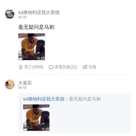
sd康纳利还我大里德
06-02
毫无疑问是马刺
亮了(
1809
)
查看回复(
21
)
回复
大嘉宾
06-02
sd康纳利还我大里德
：
毫无疑问是马刺