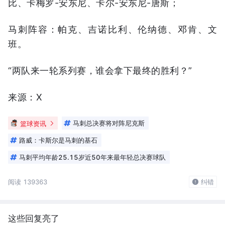
比、卡梅罗-安东尼、卡尔-安东尼-唐斯；
马刺阵容：帕克、吉诺比利、伦纳德、邓肯、文
班。
“两队来一轮系列赛，谁会拿下最终的胜利？”
来源：X
篮球资讯
马刺总决赛将对阵尼克斯
路威：卡斯尔是马刺的基石
马刺平均年龄25.15岁近50年来最年轻总决赛球队
阅读 139363
纠错
这些回复亮了