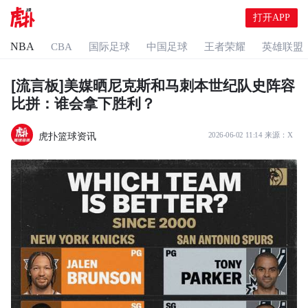
打开APP
NBA
CBA
国际足球
中国足球
王者荣耀
英雄联盟
[流言板]美媒晒尼克斯和马刺本世纪队史阵容
比拼：谁会拿下胜利？
虎扑篮球资讯
2026-06-02 11:14
来源：
X