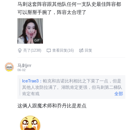
马刺这套阵容跟其他队任何一支队史最佳阵容都
可以掰掰手腕了，阵容太合理了
GIF
亮了(
1238
)
查看回复(
16
)
回复
马刺jrrr
06-02
IceTrae3
：
帕克和吉诺比利相比之下菜了一点，但是
其他人攻防拉满了。湖凯肯定更强，但马刺第二梯队
肯定有戏
全部
这俩人跟魔术师和乔丹比是差点