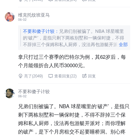
维克托纹班亚马
06-02
不要和傻子计较
：
兄弟们别被骗了。NBA 球星嘴里
的‘破产’，是指只剩下两栋别墅和一辆保时捷，不得
不辞掉三个保姆和私人厨师，没法再包游艇开派对；
全部
而你理解的破产，是下个月房租交不起要睡桥洞。别
拿只打过三个赛季的巴特尔为例，其62岁后，每
心疼资本家了。
[图片]
个月能领折合人民币30000元。
亮了(
2049
)
查看回复(
22
)
回复
不要和傻子计较
06-02
兄弟们别被骗了。NBA 球星嘴里的‘破产’，是指只
剩下两栋别墅和一辆保时捷，不得不辞掉三个保
姆和私人厨师，没法再包游艇开派对；而你理解
的破产，是下个月房租交不起要睡桥洞。别心疼