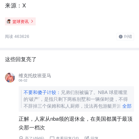
来源：X
篮球资讯
阅读 463626
纠错
这些回复亮了
维克托纹班亚马
06-02
不要和傻子计较
：
兄弟们别被骗了。NBA 球星嘴里
的‘破产’，是指只剩下两栋别墅和一辆保时捷，不得
不辞掉三个保姆和私人厨师，没法再包游艇开派对；
全部
而你理解的破产，是下个月房租交不起要睡桥洞。别
正解，人家从nba领的退休金，在美国都属于最顶
心疼资本家了。
[图片]
尖那一档次
亮了(
4946
)
查看回复(
24
)
回复