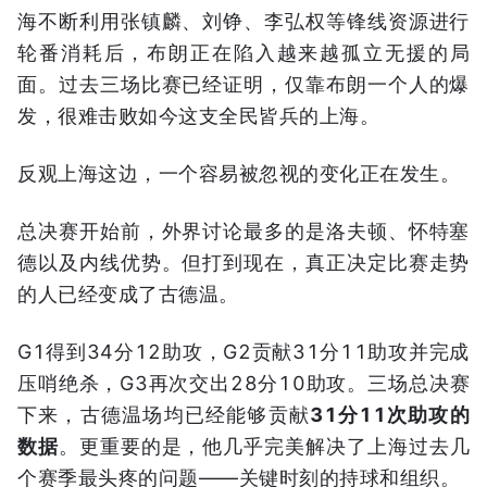
海不断利用张镇麟、刘铮、李弘权等锋线资源进行
轮番消耗后，布朗正在陷入越来越孤立无援的局
面。过去三场比赛已经证明，仅靠布朗一个人的爆
发，很难击败如今这支全民皆兵的上海。
反观上海这边，一个容易被忽视的变化正在发生。
总决赛开始前，外界讨论最多的是洛夫顿、怀特塞
德以及内线优势。但打到现在，真正决定比赛走势
的人已经变成了古德温。
G1得到34分12助攻，G2贡献31分11助攻并完成
压哨绝杀，G3再次交出28分10助攻。三场总决赛
下来，古德温场均已经能够贡献
31分11次助攻的
数据
。更重要的是，他几乎完美解决了上海过去几
个赛季最头疼的问题——关键时刻的持球和组织。