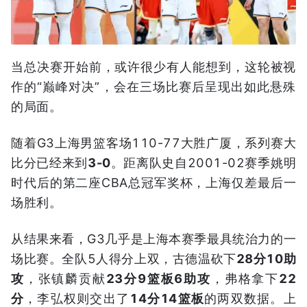
当总决赛开始前，或许很少有人能想到，这轮被视
作的“巅峰对决”，会在三场比赛后呈现出如此悬殊
的局面。
随着G3上海男篮客场110-77大胜广厦，系列赛大
比分已经来到
3-0
。距离队史自2001-02赛季姚明
时代后的第二座CBA总冠军奖杯，上海仅差最后一
场胜利。
从结果来看，G3几乎是上海本赛季最具统治力的一
场比赛。全队5人得分上双，古德温砍下
28分10助
攻
，张镇麟贡献
23分9篮板6助攻
，弗格拿下
22
分
，李弘权则交出了
14分14篮板
的两双数据。上