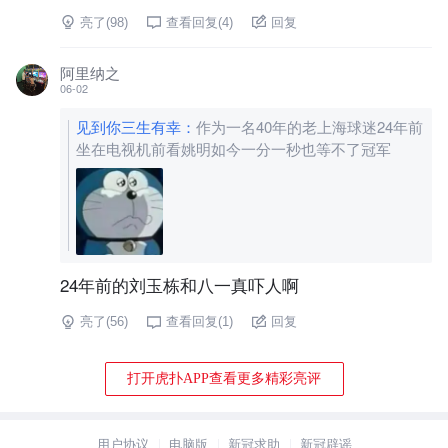
亮了(
98
)
查看回复(
4
)
回复
阿里纳之
06-02
见到你三生有幸
：
作为一名40年的老上海球迷24年前
坐在电视机前看姚明如今一分一秒也等不了冠军
24年前的刘玉栋和八一真吓人啊
亮了(
56
)
查看回复(
1
)
回复
打开虎扑APP查看更多精彩亮评
用户协议
电脑版
新冠求助
新冠辟谣