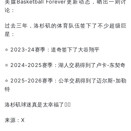
美媒Basketball Forever更新动态，晒出一则讨
论：
过去三年，洛杉矶的体育队伍签下了不少超级巨
星：
⭐️ 2023-24赛季：道奇签下了大谷翔平
⭐️ 2024-2025赛季：湖人交易得到了卢卡-东契奇
⭐️ 2025-2026赛季：公羊交易得到了
迈尔斯-加勒
特
洛杉矶球迷真是太幸福了😮‍💨
来源：X