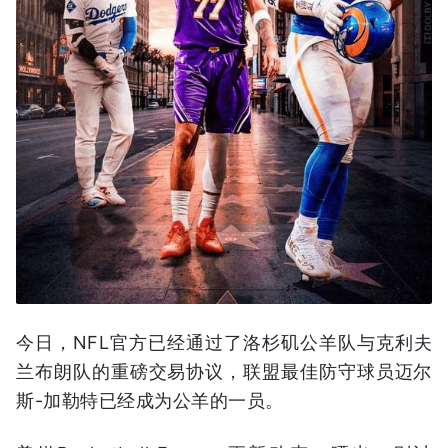
今日，
NFL官方已经通过了洛杉矶公羊队与克利夫
兰布朗队的重磅交易协议，联盟最佳防守球员迈尔
斯-加勒特已经成为公羊的一员。