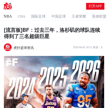
打开APP
NBA
CBA
国际足球
中国足球
王者荣耀
英雄联盟
[流言板]BF：过去三年，洛杉矶的球队连续
得到了三名超级巨星
虎扑篮球资讯
2026-06-02 16:53
来源：
X