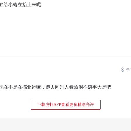
候给小椿在抬上来呢
亮
现在不是在搞亚运嘛，跑去问别人看热闹不嫌事大是吧
下载虎扑APP查看更多精彩亮评