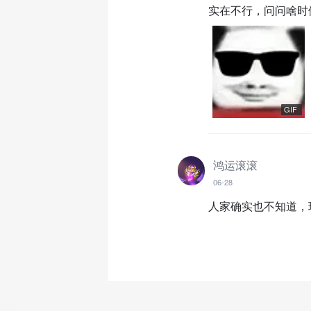
实在不行，问问啥时
GIF
鸿运滚滚
06-28
人家确实也不知道，