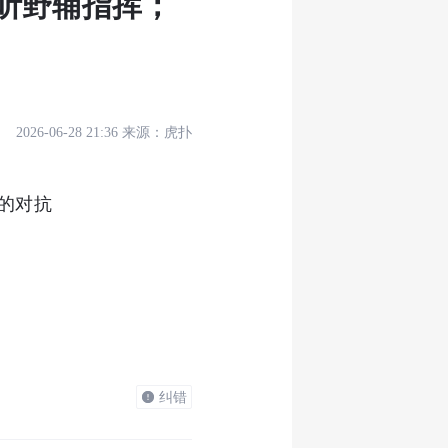
战听野辅指挥；
2026-06-28 21:36
来源：
虎扑
期的对抗
纠错