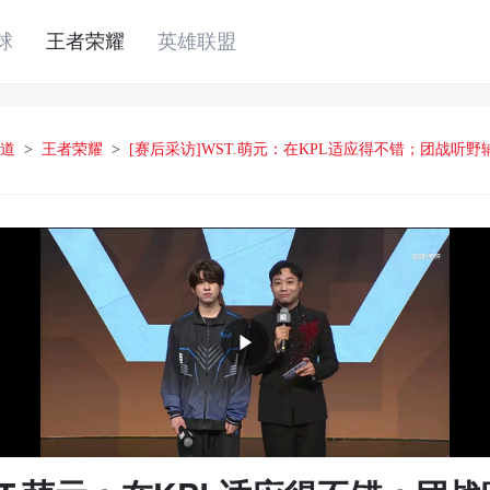
球
王者荣耀
英雄联盟
道
>
王者荣耀
>
[赛后采访]WST.萌元：在KPL适应得不错；团战听