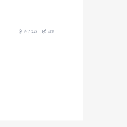
亮了(
12
)
回复