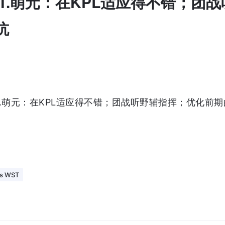
ST.萌元：在KPL适应得不错；团
抗
ST.萌元：在KPL适应得不错；团战听野辅指挥；优化前
s WST