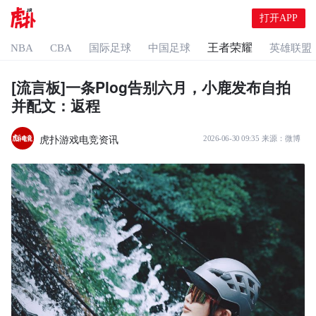
打开APP
王者荣耀
NBA
CBA
国际足球
中国足球
英雄联盟
[流言板]一条Plog告别六月，小鹿发布自拍
并配文：返程
虎扑游戏电竞资讯
2026-06-30 09:35
来源：
微博