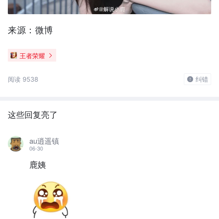
来源：微博
王者荣耀
阅读 9538
纠错
这些回复亮了
au逍遥镇
06-30
鹿姨