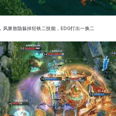
，风箫敖隐躲掉狂铁二技能，EDG打出一换二
GIF