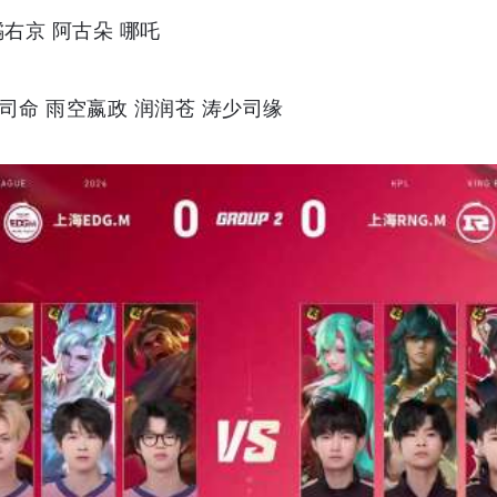
橘右京 阿古朵 哪吒
司命 雨空嬴政 润润苍 涛少司缘