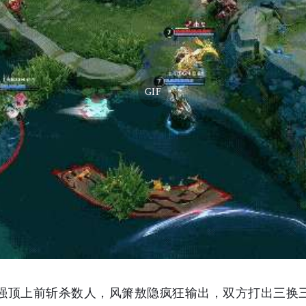
GIF
强顶上前斩杀数人，风箫敖隐疯狂输出，双方打出三换