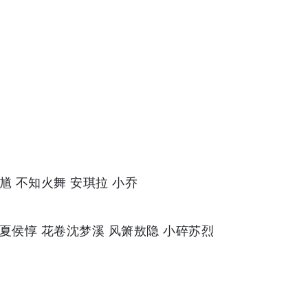
馗 不知火舞 安琪拉 小乔
夏侯惇 花卷沈梦溪 风箫敖隐 小碎苏烈