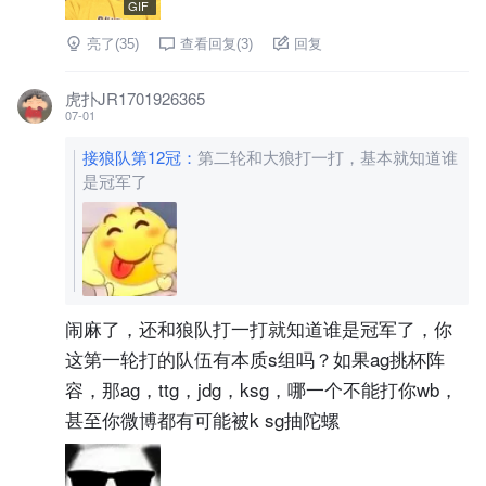
GIF
亮了(
35
)
查看回复(
3
)
回复
虎扑JR1701926365
07-01
接狼队第12冠
：
第二轮和大狼打一打，基本就知道谁
是冠军了
闹麻了，还和狼队打一打就知道谁是冠军了，你
这第一轮打的队伍有本质s组吗？如果ag挑杯阵
容，那ag，ttg，jdg，ksg，哪一个不能打你wb，
甚至你微博都有可能被k sg抽陀螺