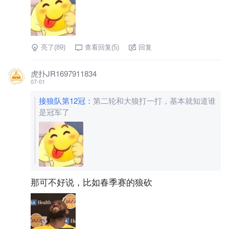
亮了(
89
)
查看回复(
5
)
回复
虎扑JR1697911834
07-01
接狼队第12冠
：
第二轮和大狼打一打，基本就知道谁
是冠军了
那可不好说，比如春季赛的狼砍