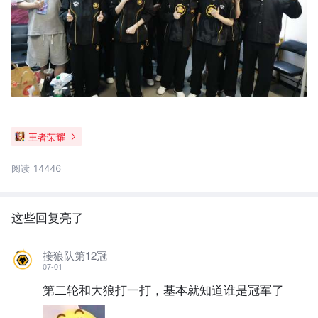
王者荣耀
阅读 14446
这些回复亮了
接狼队第12冠
07-01
第二轮和大狼打一打，基本就知道谁是冠军了