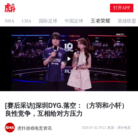
打开APP
王者荣耀
NBA
CBA
国际足球
中国足球
英雄联盟
[赛后采访]深圳DYG.落空：（方羽和小轩）
良性竞争，互相给对方压力
虎扑游戏电竞资讯
2026-07-02 19:22
来源：
虎扑电竞