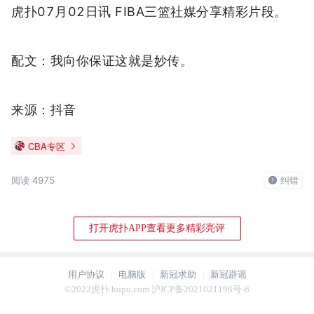
虎扑07月02日讯 FIBA三篮社媒分享精彩片段。
配文：我向你保证这就是妙传。
来源：抖音
CBA专区
阅读 4975
纠错
打开虎扑APP查看更多精彩亮评
用户协议
电脑版
新冠求助
新冠辟谣
©2022虎扑 hupu.com 沪ICP备2021021198号-6