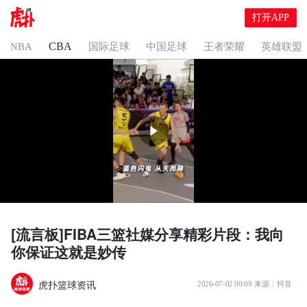
打开APP
CBA
NBA
国际足球
中国足球
王者荣耀
英雄联盟
[流言板]FIBA三篮社媒分享精彩片段：我向
你保证这就是妙传
虎扑篮球资讯
2026-07-02 00:09
来源：
抖音