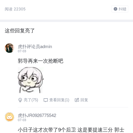
阅读 22305
纠错
这些回复亮了
虎扑评论员admin
07-03
郭导再来一次抢断吧
亮了(
75
)
查看回复(
1
)
回复
虎扑JR0926775542
07-03
小日子这才次带了9个后卫 这是要提速三分 郭士