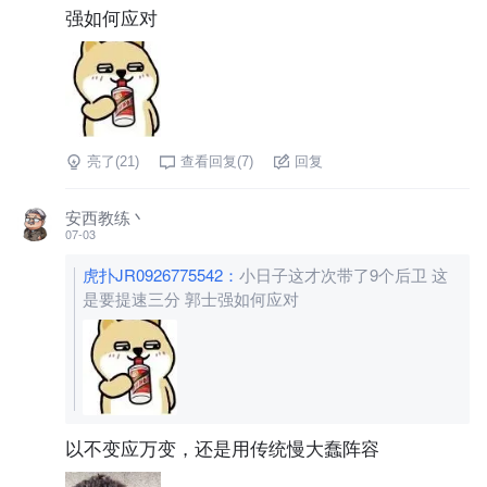
强如何应对
亮了(
21
)
查看回复(
7
)
回复
安西教练丶
07-03
虎扑JR0926775542
：
小日子这才次带了9个后卫 这
是要提速三分 郭士强如何应对
以不变应万变，还是用传统慢大蠢阵容