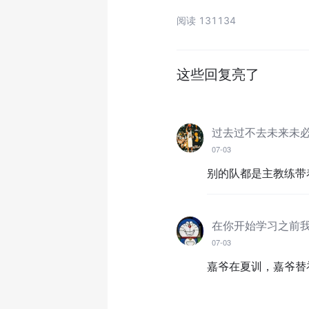
阅读 131134
这些回复亮了
过去过不去未来未
07-03
别的队都是主教练带
07-03
嘉爷在夏训，嘉爷替