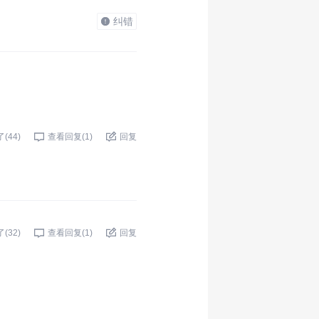
纠错
了(
44
)
查看回复(
1
)
回复
了(
32
)
查看回复(
1
)
回复