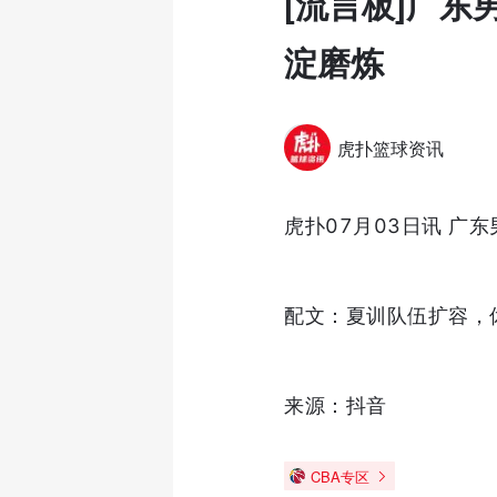
[流言板]广
淀磨炼
虎扑篮球资讯
虎扑07月03日讯 广
配文：夏训队伍扩容，
来源：抖音
CBA专区