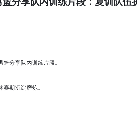
东男篮分享队内训练片段：夏训队伍
东男篮分享队内训练片段。
休赛期沉淀磨炼。