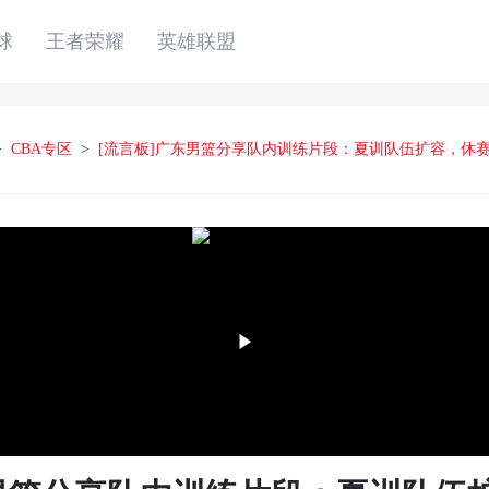
球
王者荣耀
英雄联盟
>
CBA专区
>
[流言板]广东男篮分享队内训练片段：夏训队伍扩容，休