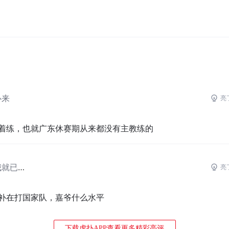
必来
亮
着练，也就广东休赛期从来都没有主教练的
在你开始学习之前我就已经学完
亮
补在打国家队，嘉爷什么水平
下载虎扑APP查看更多精彩亮评