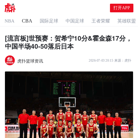
打开APP
CBA
NBA
国际足球
中国足球
王者荣耀
英雄联盟
[流言板]世预赛：贺希宁10分&霍金森17分，
中国半场40-50落后日本
虎扑篮球资讯
2026-07-03 20:15
来源：
虎扑