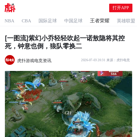
打开APP
王者荣耀
NBA
CBA
国际足球
中国足球
英雄联盟
[一图流]紫幻小乔轻轻吹起一诺敖隐将其控
死，钟意也倒，狼队零换二
虎扑游戏电竞资讯
2026-07-03 20:31
来源：
虎扑电竞
GIF