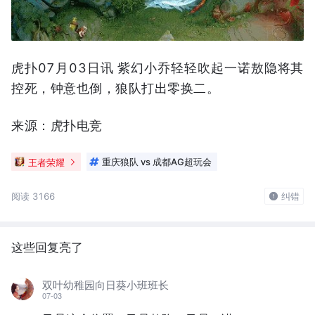
虎扑07月03日讯 紫幻小乔轻轻吹起一诺敖隐将其
控死，钟意也倒，狼队打出零换二。
来源：虎扑电竞
王者荣耀
重庆狼队 vs 成都AG超玩会
阅读 3166
纠错
这些回复亮了
双叶幼稚园向日葵小班班长
07-03