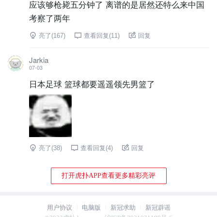
应该够枪毙五分钟了 离谱的是居然还特么来中国
考察了两年
亮了(
167
)
查看回复(
11
)
回复
Jarkia
07-03
日本足球 篮球都要遥遥领先男篮了
亮了(
38
)
查看回复(
4
)
回复
打开虎扑APP查看更多精彩亮评
用户协议
电脑版
新冠求助
新冠辟谣