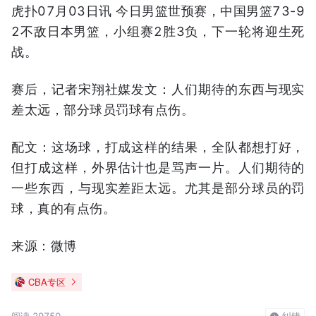
虎扑07月03日讯 今日男篮世预赛，中国男篮73-9
2不敌日本男篮，小组赛2胜3负，下一轮将迎生死
战。
赛后，记者宋翔社媒发文：人们期待的东西与现实
差太远，部分球员罚球有点伤。
配文：这场球，打成这样的结果，全队都想打好，
但打成这样，外界估计也是骂声一片。人们期待的
一些东西，与现实差距太远。尤其是部分球员的罚
球，真的有点伤。 ​​​
来源：微博
CBA专区