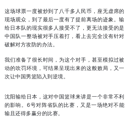
这场球票一度被炒到了八千多人民币，座无虚席的
现场观众，到了最后一度有了提前离场的迹象。输
给日本队的现实很多人接受不了，更无法接受的是
中国队一整场被对手压着打，看上去完全没有针对
破解对方攻防的办法。
我们准备了很长时间，为这个对手，甚至模拟过被
动的吹罚环境，可结果呈现出来的这般败局，又一
次让中国男篮陷入到逆境。
沈阳输给日本，这对中国篮球来讲是一个非常不利
的影响。6号对阵省队的比赛，又是一场绝对不能
输且还得多赢分的比赛。