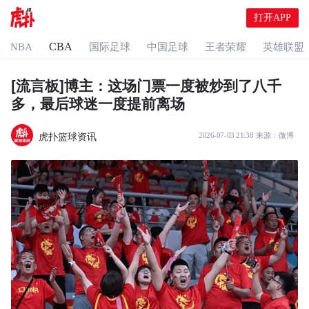
打开APP
CBA
NBA
国际足球
中国足球
王者荣耀
英雄联盟
[流言板]博主：这场门票一度被炒到了八千
多，最后球迷一度提前离场
虎扑篮球资讯
2026-07-03 21:38
来源：
微博