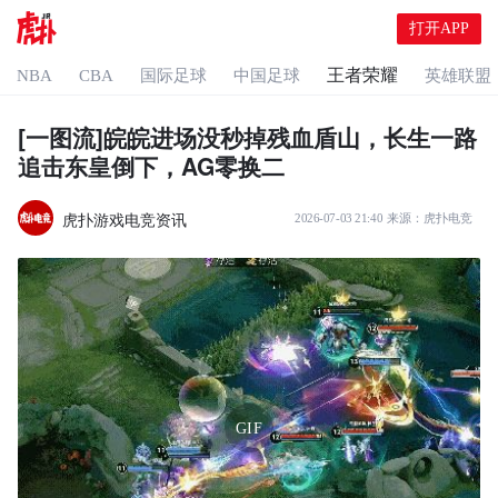
打开APP
王者荣耀
NBA
CBA
国际足球
中国足球
英雄联盟
[一图流]皖皖进场没秒掉残血盾山，长生一路
追击东皇倒下，AG零换二
虎扑游戏电竞资讯
2026-07-03 21:40
来源：
虎扑电竞
GIF