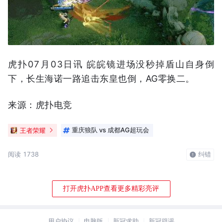
虎扑07月03日讯 皖皖镜进场没秒掉盾山自身倒
下，长生海诺一路追击东皇也倒，AG零换二。
来源：虎扑电竞
王者荣耀
重庆狼队 vs 成都AG超玩会
阅读 1738
纠错
打开虎扑APP查看更多精彩亮评
用户协议
电脑版
新冠求助
新冠辟谣