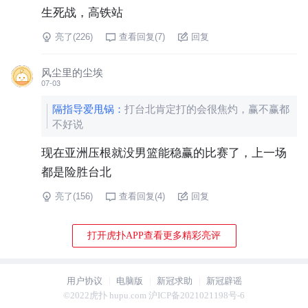
生死战，高铁站
亮了(
226
)
查看回复(
7
)
回复
风尘里的尘埃
07-03
隔指导爱甩锅
：
打台北肯定打的会很焦灼，赢不赢都
不好说
现在亚洲压根就没男篮能稳赢的比赛了，上一场
都是险胜台北
亮了(
156
)
查看回复(
4
)
回复
打开虎扑APP查看更多精彩亮评
用户协议
电脑版
新冠求助
新冠辟谣
©2022虎扑 hupu.com 沪ICP备2021021198号-6