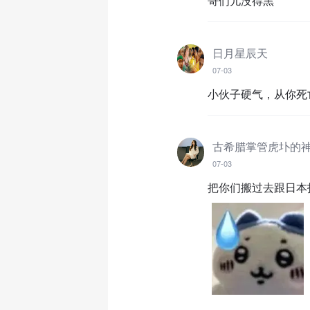
哥们儿没得黑
日月星辰天
07-03
小伙子硬气，从你死
古希腊掌管虎圤的
07-03
把你们搬过去跟日本