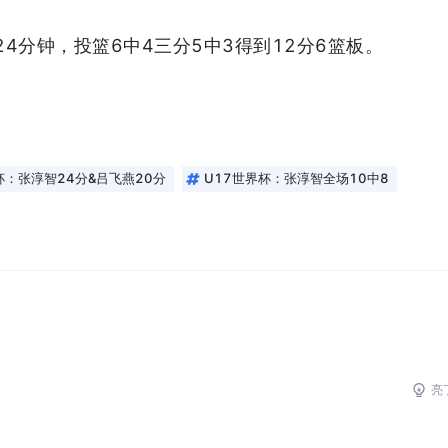
4分钟，投篮6中4三分5中3得到12分6篮板。
杯：张淳智24分&吕飞燕20分
U17世界杯：张淳智全场10中8
亮