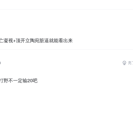
亡凝视+顶开立陶宛脏逼就能看出来
神
亮
打野不一定输20吧