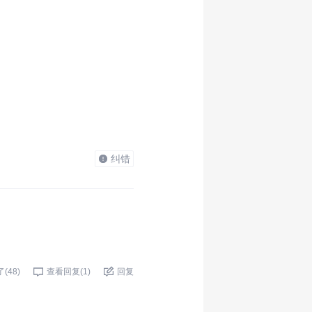
纠错
了(
48
)
查看回复(
1
)
回复