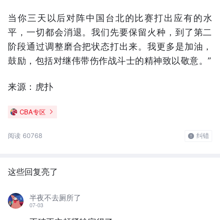
当你三天以后对阵中国台北的比赛打出应有的水
平，一切都会消退。我们先要保留火种，到了第二
阶段通过调整磨合把状态打出来。我更多是加油，
鼓励，包括对继伟带伤作战斗士的精神致以敬意。”
来源：虎扑
CBA专区
阅读 60768
纠错
这些回复亮了
半夜不去厕所了
07-03