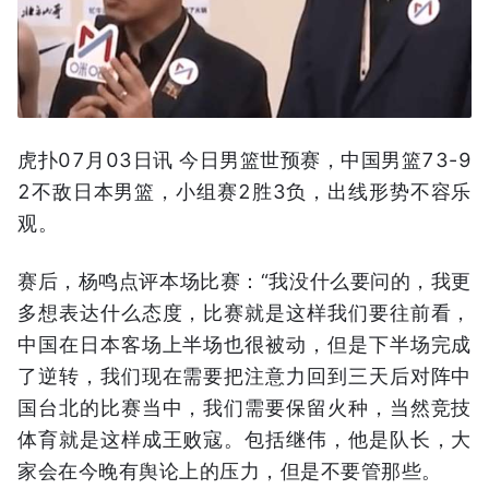
虎扑07月03日讯 今日男篮世预赛，中国男篮73-9
2不敌日本男篮，小组赛2胜3负，出线形势不容乐
观。
赛后，杨鸣点评本场比赛：“我没什么要问的，我更
多想表达什么态度，比赛就是这样我们要往前看，
中国在日本客场上半场也很被动，但是下半场完成
了逆转，我们现在需要把注意力回到三天后对阵中
国台北的比赛当中，我们需要保留火种，当然竞技
体育就是这样成王败寇。包括继伟，他是队长，大
家会在今晚有舆论上的压力，但是不要管那些。