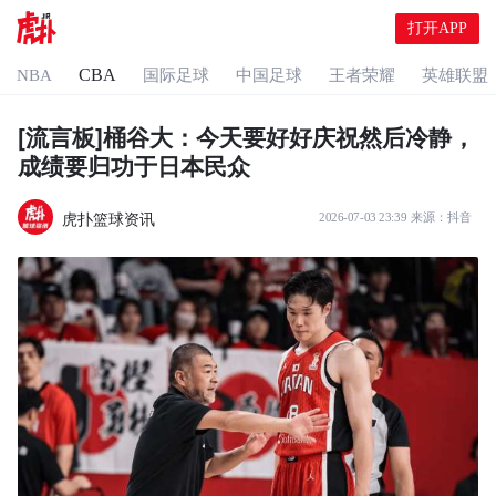
打开APP
CBA
NBA
国际足球
中国足球
王者荣耀
英雄联盟
[流言板]桶谷大：今天要好好庆祝然后冷静，
成绩要归功于日本民众
虎扑篮球资讯
2026-07-03 23:39
来源：
抖音