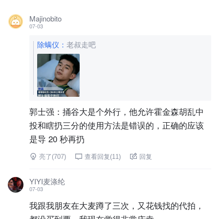
Majinobito
07-03
除螨仪
：
老叔走吧
郭士强：捅谷大是个外行，他允许霍金森胡乱中
投和瞎扔三分的使用方法是错误的，正确的应该
是导 20 秒再扔
亮了(
707
)
查看回复(
11
)
回复
YIYI麦涤纶
07-03
我跟我朋友在大麦蹲了三次，又花钱找的代拍，
都没买到票，我现在觉得非常庆幸