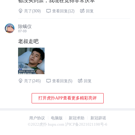
亮了(
309
)
查看回复(
12
)
回复
除螨仪
07-03
老叔走吧
亮了(
245
)
查看回复(
5
)
回复
打开虎扑APP查看更多精彩亮评
用户协议
电脑版
新冠求助
新冠辟谣
©2022虎扑 hupu.com 沪ICP备2021021198号-6