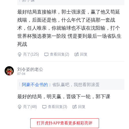
最好结局直接输球，郭士强滚蛋，赢了他又苟延
残喘，后面还是他，什么年代了还搞那一套战
术，任人唯亲，你就输球也不该在沈阳输，打个
世界杯预选赛第一阶段 愣是要到最后一场省队生
死战
亮了(
125
)
查看回复(
2
)
回复
刘令姿的老公
07-04
阿豪不会书的
：
省队赢吧，我想看郭滚蛋
最好的结局，明天赢，晋级下一轮，郭下课
亮了(
48
)
查看回复(
3
)
回复
打开虎扑APP查看更多精彩亮评