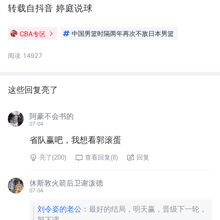
转载自抖音 婷庭说球
CBA专区
中国男篮时隔两年再次不敌日本男篮
阅读 14927
这些回复亮了
阿豪不会书的
07-04
省队赢吧，我想看郭滚蛋
亮了(
200
)
查看回复(
8
)
回复
休斯敦火箭后卫谢泼德
07-04
刘令姿的老公
：
最好的结局，明天赢，晋级下一轮，
郭下课