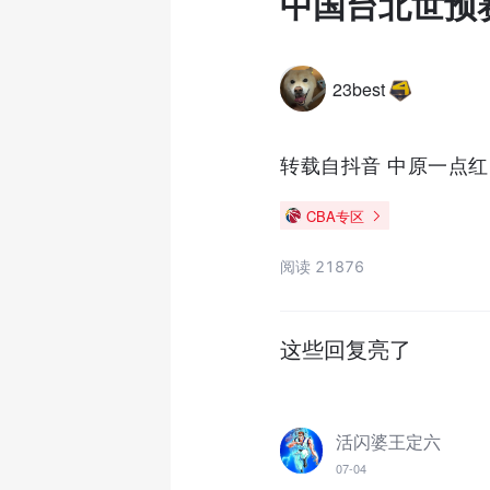
中国台北世预
23best
转载自抖音 中原一点红
CBA专区
阅读 21876
这些回复亮了
活闪婆王定六
07-04