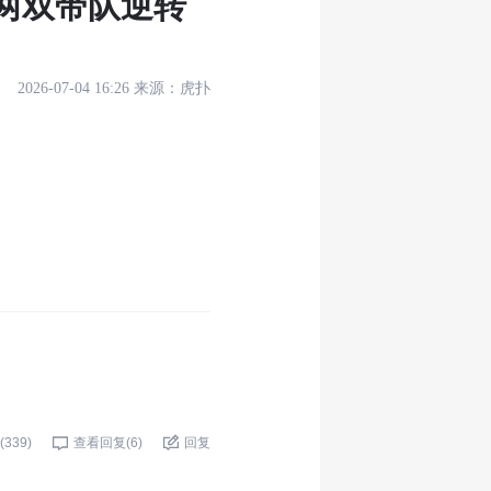
两双带队逆转
2026-07-04 16:26
来源：
虎扑
(
339
)
查看回复(
6
)
回复