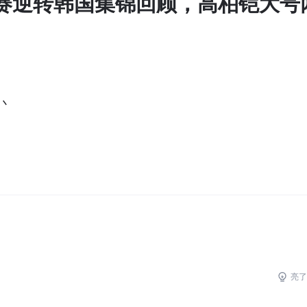
赛逆转韩国集锦回顾，高柏铠大号
丶
亮了