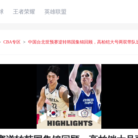
球
王者荣耀
英雄联盟
>
CBA专区
>
中国台北世预赛逆转韩国集锦回顾，高柏铠大号两双带队